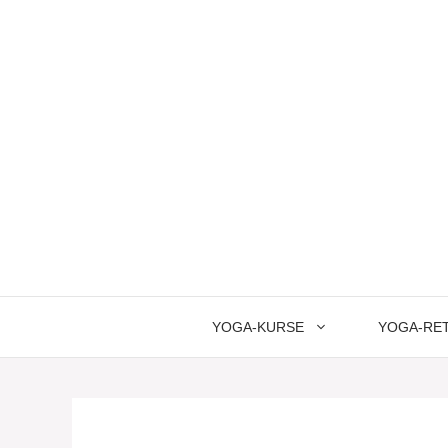
Springe
zum
Inhalt
YOGA-KURSE
YOGA-RE