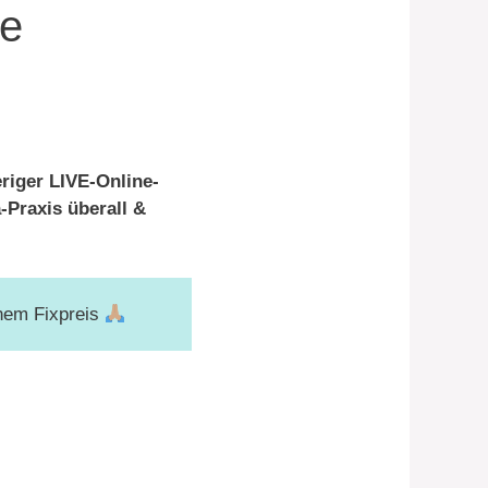
se
eriger LIVE-Online-
-Praxis überall &
inem Fixpreis