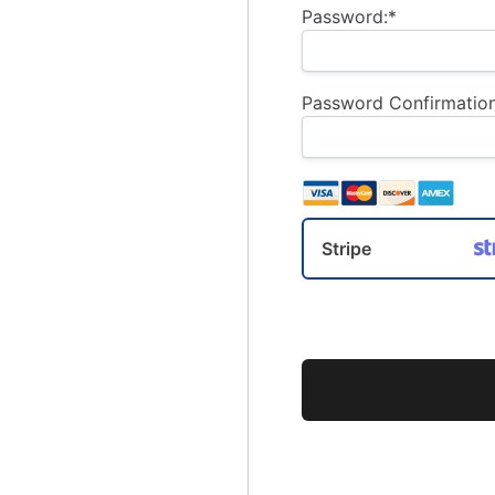
Password:*
Password Confirmation
Stripe
No val