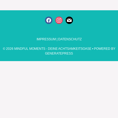
FACEBOOK
INSTAGRAM
MAIL
IMPRESSUM
|
DATENSCHUTZ
© 2026 MINDFUL MOMENTS - DEINE ACHTSAMKEITSOASE
• POWERED BY
GENERATEPRESS