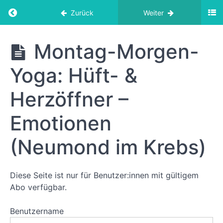
Yoga:
Return to course: Yoga-Abo
Zurück
Weiter
Lebensfreude
Montag-
Morgen-Yoga:
Yoga-
Montag-Morgen-
Energie &
Abo
Fokus zum
Wochenbeginn
Yoga: Hüft- &
Montag-
Herzöffner –
Morgen-
Yoga:
Emotionen
Entfache
Dein
inneres
(Neumond im Krebs)
Feuer
Montag-
Morgen-
Yoga:
Diese Seite ist nur für Benutzer:innen mit gültigem
Bewusster
Abo verfügbar.
Wochenstart
Benutzername
Montag-