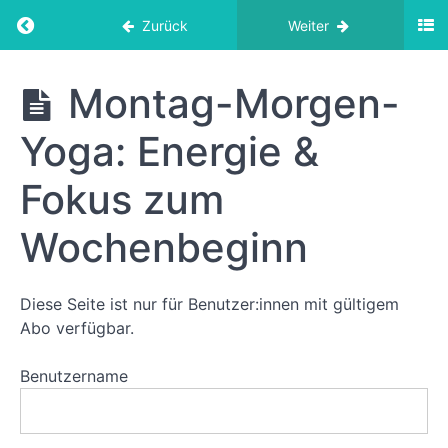
Einfach
sein (Yin
Return to course: Yoga-Abo
Zurück
Weiter
Yoga)
Montag-
Yoga-
Montag-Morgen-
Morgen-
Abo
Yoga:
Frischer
Yoga: Energie &
Wind
(Neumond)
Fokus zum
Montag-
Morgen-Yoga:
Wochenbeginn
Drishtis/Fixpunkte
Montag-
Morgen-Yoga:
Sonnenenergie
Diese Seite ist nur für Benutzer:innen mit gültigem
Abo verfügbar.
Montag-
Morgen-
Yoga:
Benutzername
Lebensfreude
Montag-
Morgen-Yoga: