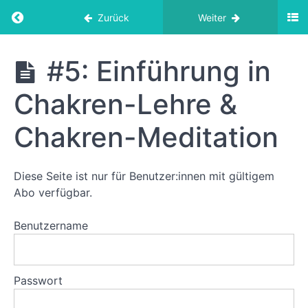
Return to course: Meditations- & Atemtechni
Zurück
Weiter
Meditations- &
#5: Einführung in
Atemtechniken
aus dem Yoga
Chakren-Lehre &
Chakren-Meditation
Meditations-
&
Atemtechniken
aus
Diese Seite ist nur für Benutzer:innen mit gültigem
dem
Abo verfügbar.
Yoga:
Einheiten
Benutzername
1-
8
#1:
Passwort
Einführung
in
Meditation