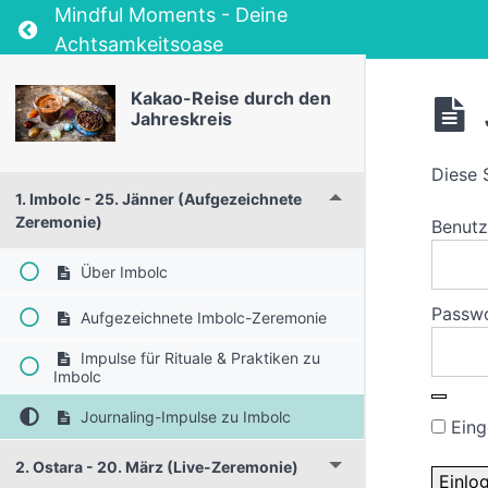
Mindful Moments - Deine
Return to course: Kakao-Reise durch den Jahr
Achtsamkeitsoase
Kakao-Reise durch den
Jahreskreis
Diese 
1. Imbolc - 25. Jänner (Aufgezeichnete
Zeremonie)
Benut
Über Imbolc
Passw
Aufgezeichnete Imbolc-Zeremonie
Impulse für Rituale & Praktiken zu
Imbolc
Journaling-Impulse zu Imbolc
Eing
2. Ostara - 20. März (Live-Zeremonie)