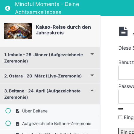
Mindful Moments - Deine
Return to course: Kakao-Reise durch den Jahr
Achtsamkeitsoase
Kakao-Reise durch den
Jahreskreis
Diese 
1. Imbolc - 25. Jänner (Aufgezeichnete
Zeremonie)
Benut
2. Ostara - 20. März (Live-Zeremonie)
Passw
3. Beltane - 24. April (Aufgezeichnete
Zeremonie)
Über Beltane
Eing
Aufgezeichnete Beltane-Zeremonie